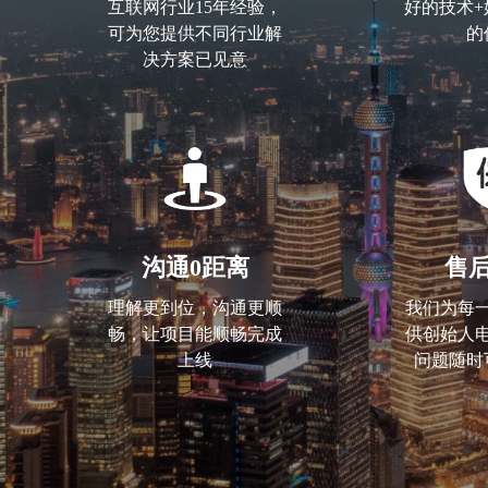
互联网行业15年经验，
好的技术+
可为您提供不同行业解
的
决方案已见意
沟通0距离
售
理解更到位，沟通更顺
我们为每
畅，让项目能顺畅完成
供创始人
上线
问题随时