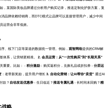
如，某国际美妆品牌通过分析用户购买记录，推送定制化护肤方案，复
快消品牌依赖经销商，而DTC模式让品牌可以直接管理用户，减少中间
员运营会非常低效。
？
程序、线下门店等渠道的数据统一管理。例如，
观智网络
提供的CRM解
标签体系，让营销更精准。
2. 会员运营：从“一次性购买”到“长期关系”
关重要。比如： -
积分激励
：购买返积分，兑换礼品或折扣券 -
分层运
变
：老带新奖励，提升用户增长
3. 自动化营销：让AI帮你“卖货”
通过AI
未付款？
自动发送优惠券
- 生日临近？
推送专属礼遇
- 长时间未回购？
精
C战略