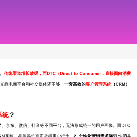
。
传统渠道增长放缓，而DTC（Direct-to-Consumer，直接面向消费
，光靠电商平台和社交媒体还不够，
一套高效的
客户管理系统
（CRM）
系统
？
、京东、微信、抖音等不同平台，无法形成统一的用户画像。而DTC
RM系统，品牌很难真正掌握用户行为。
2.
个性化营销需求强烈
快消品