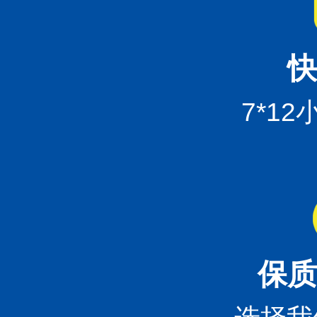
快
7*1
保质