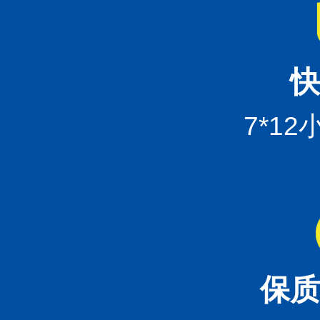
快
7*1
保质