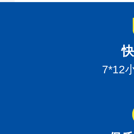
快
7*1