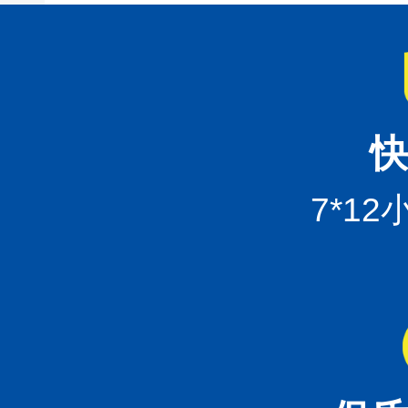
快
7*1