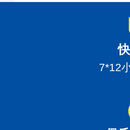
快
7*1