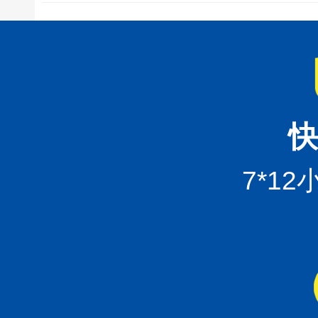
快
7*1